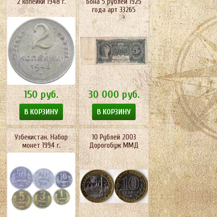
2 копейки 1948 г.
Бона 5 рублей 1925
года арт 33265
150
руб.
30 000
руб.
В КОРЗИНУ
В КОРЗИНУ
Узбекистан. Набор
10 Рyблeй 2003
монет 1994 г.
Дoрoгoбyж ММД