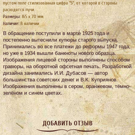
пустом поле стилизованная цифра "5", от которой в стороны
расходятся лучи
Размеры:
165 х 70 мм
Наличие:
В наличии
В обращение поступили в марте 1925 года и
постепенно вытеснили купюры старого выпуска.
Принимались во все платежи до реформы 1947 года,
но уже в 1934 вышли банкноты нового образца.
Изображения лицевой стороны выполнены способом
гравюры, на оборотной офсетная печать. Разработкой
дизайна занимались И.И. Дубасов — автор
большинства советских денег и В.К. Куприянов.
Изображения выполнены в сером, оранжевом, тёмно-
зелёном и синем цветах.
ДОБАВИТЬ ОТЗЫВ